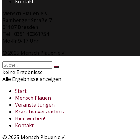
Kontakt
Mensch Plauen e.V.
Bamberger Straße 7
01187 Dresden
Tel.: 0351 40361754
Mo-Fr 9-17 Uhr
© 2025 Mensch Plauen e.V.
keine Ergebnisse
Alle Ergebnisse anzeigen
Start
Mensch Plauen
Veranstaltungen
Branchenverzeichnis
Hier werben!
Kontakt
© 2025 Mensch Plauen e.V.