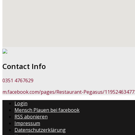
Contact Info
0351 4767629
m.facebook.com/pages/Restaurant-Pegasus/11952463477
Login
Mensch Plauen bei facebook
RSS abonieren
Impressum
Datenschutzerklärung