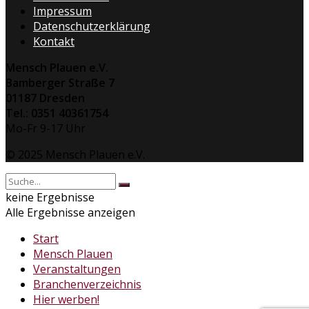
Impressum
Datenschutzerklärung
Kontakt
Mensch Plauen e.V.
Bamberger Straße 7
01187 Dresden
Tel.: 0351 40361754
Mo-Fr 9-17 Uhr
© 2025 Mensch Plauen e.V.
keine Ergebnisse
Alle Ergebnisse anzeigen
Start
Mensch Plauen
Veranstaltungen
Branchenverzeichnis
Hier werben!