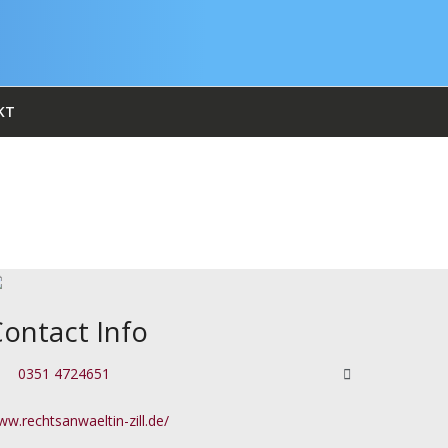
KT
ontact Info
0351 4724651
w.rechtsanwaeltin-zill.de/