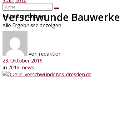
Start
2016
Verschwunde Bauwerke
keine Ergebnisse
Alle Ergebnisse anzeigen
von
redaktion
23. Oktober 2016
in
2016
,
news