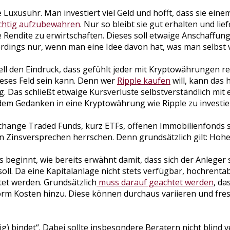
uxusuhr. Man investiert viel Geld und hofft, dass sie einem
ichtig aufzubewahren
. Nur so bleibt sie gut erhalten und li
ne Rendite zu erwirtschaften. Dieses soll etwaige Anschaff
erdings nur, wenn man eine Idee davon hat, was man selbst 
ll den Eindruck, dass gefühlt jeder mit Kryptowährungen rei
ieses Feld sein kann. Denn wer
Ripple kaufen
will, kann das 
as schließt etwaige Kursverluste selbstverständlich mit ein
 dem Gedanken in eine Kryptowährung wie Ripple zu investier
change Traded Funds, kurz ETFs, offenen Immobilienfonds sow
en Zinsversprechen herrschen. Denn grundsätzlich gilt: Hohe
beginnt, wie bereits erwähnt damit, dass sich der Anleger s
ll. Da eine Kapitalanlage nicht stets verfügbar, hochrentabe
et werden. Grundsätzlich
muss darauf geachtet werden
, da
m Kosten hinzu. Diese können durchaus variieren und fres
wig) bindet“. Dabei sollte insbesondere Beratern nicht blind