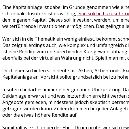
Eine Kapitalanlage ist dabei im Grunde genommen wie eine L
schon bald. Insofern ist es wichtig,
eine solche Luxusuhr r
dem eigenen Kapital. Dieses soll investiert werden, um ei
weiterführende Investitionen ermöglichen. Das gelingt all
Wer sich in die Thematik ein wenig einliest, bekommt schne
Das zeigt allerdings auch, wie komplex und umfangreich d
ist eine Rendite vom entsprechenden Kursgewinn abhängig. D
ebenfalls bei der virtuellen Währung nicht. Spielt man mit
Doch ebenso bieten sich heute mit Aktien, Aktienfonds, Ex
Kapitalanlage an. Vorsicht sollte grundsätzlich bei zu hoh
Insofern bedarf es immer einer genauen Überprüfung. Das 
Geldanlage erwartet und was letztendlich erreicht werden so
Angebote gemieden, mindestens jedoch skeptisch betracht
getragen werden kann. Zudem kommen bei jeder Anlagefor
oder die etwas höhere Rendite auf.
Somit gilt wie schon bei der Ehe: „Drum prüfe, wer sich (e