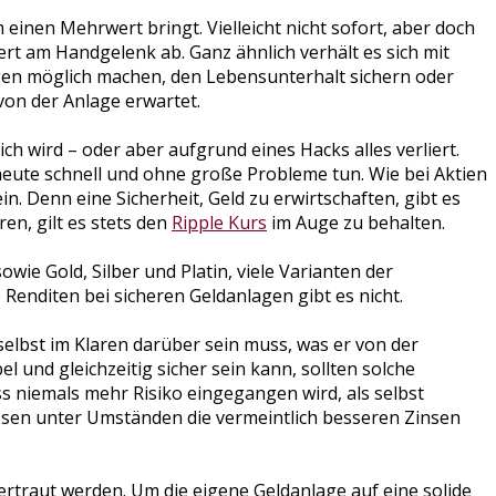
 einen Mehrwert bringt. Vielleicht nicht sofort, aber doch
efert am Handgelenk ab. Ganz ähnlich verhält es sich mit
ungen möglich machen, den Lebensunterhalt sichern oder
von der Anlage erwartet.
ch wird – oder aber aufgrund eines Hacks alles verliert.
heute schnell und ohne große Probleme tun. Wie bei Aktien
. Denn eine Sicherheit, Geld zu erwirtschaften, gibt es
en, gilt es stets den
Ripple Kurs
im Auge zu behalten.
ie Gold, Silber und Platin, viele Varianten der
 Renditen bei sicheren Geldanlagen gibt es nicht.
elbst im Klaren darüber sein muss, was er von der
l und gleichzeitig sicher sein kann, sollten solche
ss niemals mehr Risiko eingegangen wird, als selbst
sen unter Umständen die vermeintlich besseren Zinsen
 vertraut werden. Um die eigene Geldanlage auf eine solide