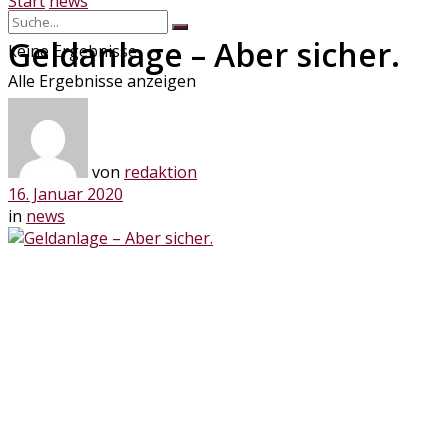
Start
news
Geldanlage – Aber sicher.
keine Ergebnisse
Alle Ergebnisse anzeigen
von
redaktion
16. Januar 2020
in
news