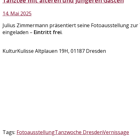
Tanztee mit älteren und jüngeren Gästen
14. Mai 2025
Julius Zimmermann präsentiert seine Fotoausstellung zur
eingeladen –
Eintritt frei
.
KulturKulisse Altplauen 19H, 01187 Dresden
Tags:
Fotoausstellung
Tanzwoche Dresden
Vernissage