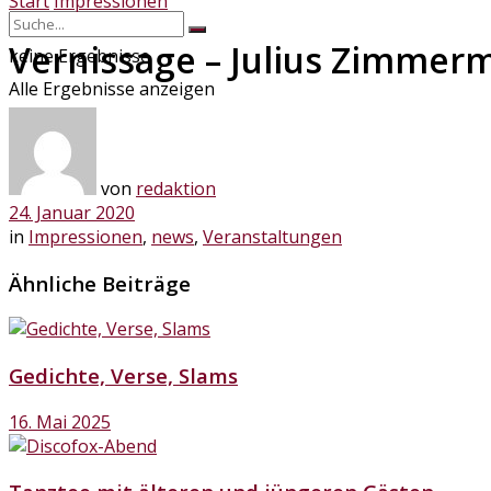
Start
Impressionen
Vernissage – Julius Zimmer
keine Ergebnisse
Alle Ergebnisse anzeigen
von
redaktion
24. Januar 2020
in
Impressionen
,
news
,
Veranstaltungen
Ähnliche Beiträge
Gedichte, Verse, Slams
16. Mai 2025