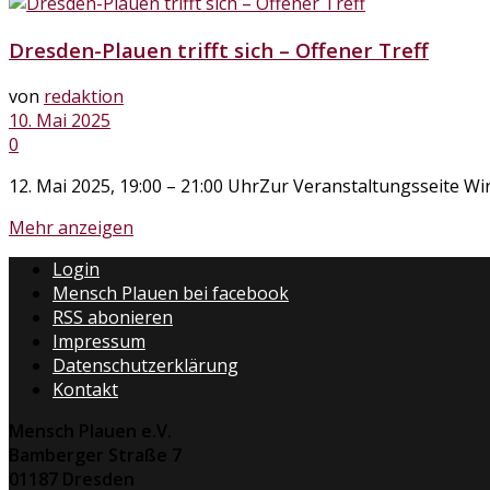
Dresden-Plauen trifft sich – Offener Treff
von
redaktion
10. Mai 2025
0
12. Mai 2025, 19:00 – 21:00 UhrZur Veranstaltungsseite Wir
Mehr anzeigen
Login
Mensch Plauen bei facebook
RSS abonieren
Impressum
Datenschutzerklärung
Kontakt
Mensch Plauen e.V.
Bamberger Straße 7
01187 Dresden