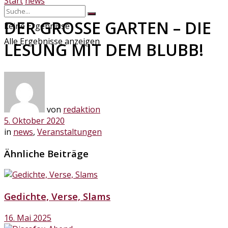
Start
news
DER GROSSE GARTEN – DIE
keine Ergebnisse
Alle Ergebnisse anzeigen
LESUNG MIT DEM BLUBB!
von
redaktion
5. Oktober 2020
in
news
,
Veranstaltungen
Ähnliche Beiträge
Gedichte, Verse, Slams
16. Mai 2025