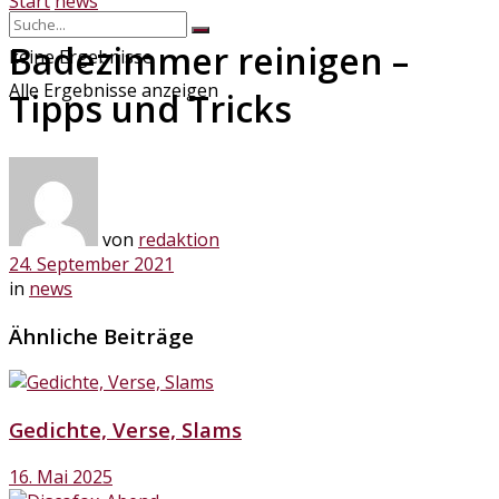
Start
news
Badezimmer reinigen –
keine Ergebnisse
Alle Ergebnisse anzeigen
Tipps und Tricks
von
redaktion
24. September 2021
in
news
Ähnliche Beiträge
Gedichte, Verse, Slams
16. Mai 2025