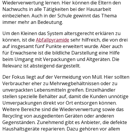
Wiederverwertung lernen. Hier können die Eltern den
Nachwuchs in alle Tätigkeiten bei der Hausarbeit
einbeziehen. Auch in der Schule gewinnt das Thema
immer mehr an Bedeutung.
Um den Kleinen das System altersgerecht erklären zu
können, ist die
Abfallpyramide
sehr hilfreich, die von drei
auf insgesamt fünf Punkte erweitert wurde. Aber auch
für Erwachsene ist die bildliche Darstellung eine Hilfe
beim Umgang mit Verpackungen und Altgeräten. Die
Relevanz ist absteigend dargestellt.
Der Fokus liegt auf der Vermeidung von Müll. Hier sollten
Verbraucher eher zu Mehrwegbehältnissen oder zu
unverpackten Lebensmitteln greifen. Einzelhändler
stellen spezielle Behälter auf, damit die Kunden unnötige
Umverpackungen direkt vor Ort entsorgen können.
Weitere Bereiche sind die Wiederverwertung sowie das
Recycling von ausgedienten Geräten oder anderen
Gegenständen. Zunehmend gibt es Anbieter, die defekte
Haushaltsgeräte reparieren. Dazu gehören vor allem