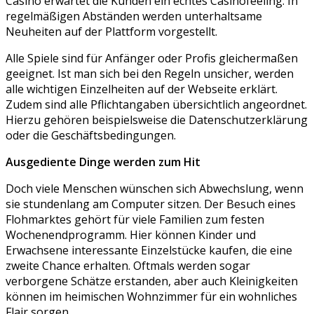
Casino erwartet die Kunden ein echtes Casinofeeling. In
regelmäßigen Abständen werden unterhaltsame
Neuheiten auf der Plattform vorgestellt.
Alle Spiele sind für Anfänger oder Profis gleichermaßen
geeignet. Ist man sich bei den Regeln unsicher, werden
alle wichtigen Einzelheiten auf der Webseite erklärt.
Zudem sind alle Pflichtangaben übersichtlich angeordnet.
Hierzu gehören beispielsweise die Datenschutzerklärung
oder die Geschäftsbedingungen.
Ausgediente Dinge werden zum Hit
Doch viele Menschen wünschen sich Abwechslung, wenn
sie stundenlang am Computer sitzen. Der Besuch eines
Flohmarktes gehört für viele Familien zum festen
Wochenendprogramm. Hier können Kinder und
Erwachsene interessante Einzelstücke kaufen, die eine
zweite Chance erhalten. Oftmals werden sogar
verborgene Schätze erstanden, aber auch Kleinigkeiten
können im heimischen Wohnzimmer für ein wohnliches
Flair sorgen.