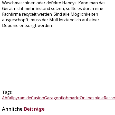
Waschmaschinen oder defekte Handys. Kann man das
Gerät nicht mehr instand setzen, sollte es durch eine
Fachfirma recycelt werden. Sind alle Möglichkeiten
ausgeschöpft, muss der Müll letztendlich auf einer
Deponie entsorgt werden.
Tags:
Abfallpyramide
Casino
Garagenflohmarkt
Onlinespiele
Resso
Ähnliche
Beiträge