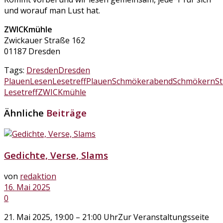
und worauf man Lust hat.
ZWICKmühle
Zwickauer Straße 162
01187 Dresden
Tags:
Dresden
Dresden
Plauen
Lesen
Lesetreff
Plauen
Schmökerabend
Schmökern
St
Lesetreff
ZWICKmühle
Ähnliche
Beiträge
Gedichte, Verse, Slams
von
redaktion
16. Mai 2025
0
21. Mai 2025, 19:00 – 21:00 UhrZur Veranstaltungsseite