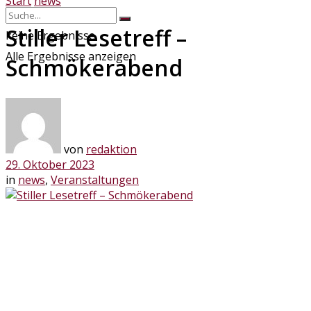
Start
news
Stiller Lesetreff –
keine Ergebnisse
Alle Ergebnisse anzeigen
Schmökerabend
von
redaktion
29. Oktober 2023
in
news
,
Veranstaltungen