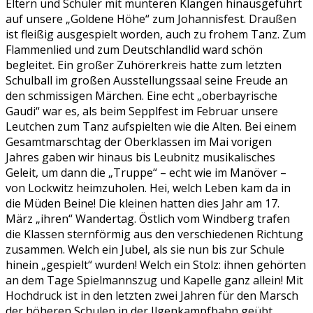
Eltern und Schüler mit munteren Klängen hinausgeführt
auf unsere „Goldene Höhe“ zum Johannisfest. Draußen
ist fleißig ausgespielt worden, auch zu frohem Tanz. Zum
Flammenlied und zum Deutschlandlid ward schön
begleitet. Ein großer Zuhörerkreis hatte zum letzten
Schulball im großen Ausstellungssaal seine Freude an
den schmissigen Märchen. Eine echt „oberbayrische
Gaudi“ war es, als beim Sepplfest im Februar unsere
Leutchen zum Tanz aufspielten wie die Alten. Bei einem
Gesamtmarschtag der Oberklassen im Mai vorigen
Jahres gaben wir hinaus bis Leubnitz musikalisches
Geleit, um dann die „Truppe“ – echt wie im Manöver –
von Lockwitz heimzuholen. Hei, welch Leben kam da in
die Müden Beine! Die kleinen hatten dies Jahr am 17.
März „ihren“ Wandertag. Östlich vom Windberg trafen
die Klassen sternförmig aus den verschiedenen Richtung
zusammen. Welch ein Jubel, als sie nun bis zur Schule
hinein „gespielt“ wurden! Welch ein Stolz: ihnen gehörten
an dem Tage Spielmannszug und Kapelle ganz allein! Mit
Hochdruck ist in den letzten zwei Jahren für den Marsch
der höheren Schulen in der Ilgenkampfbahn geübt