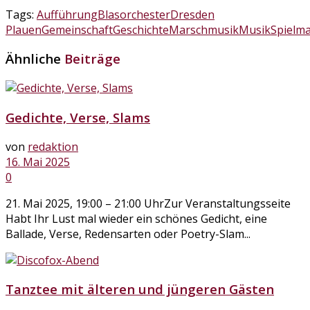
Tags:
Aufführung
Blasorchester
Dresden
Plauen
Gemeinschaft
Geschichte
Marschmusik
Musik
Spielm
Ähnliche
Beiträge
Gedichte, Verse, Slams
von
redaktion
16. Mai 2025
0
21. Mai 2025, 19:00 – 21:00 UhrZur Veranstaltungsseite
Habt Ihr Lust mal wieder ein schönes Gedicht, eine
Ballade, Verse, Redensarten oder Poetry-Slam...
Tanztee mit älteren und jüngeren Gästen