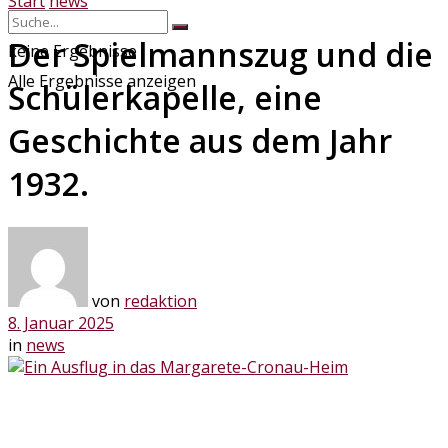
Start
news
Der Spielmannszug und die
keine Ergebnisse
Alle Ergebnisse anzeigen
Schülerkapelle, eine
Geschichte aus dem Jahr
1932.
von
redaktion
8. Januar 2025
in
news