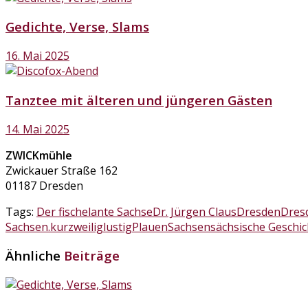
Gedichte, Verse, Slams
16. Mai 2025
Tanztee mit älteren und jüngeren Gästen
14. Mai 2025
ZWICKmühle
Zwickauer Straße 162
01187 Dresden
Tags:
Der fischelante Sachse
Dr. Jürgen Claus
Dresden
Dres
Sachsen.
kurzweilig
lustig
Plauen
Sachsen
sächsische Geschic
Ähnliche
Beiträge