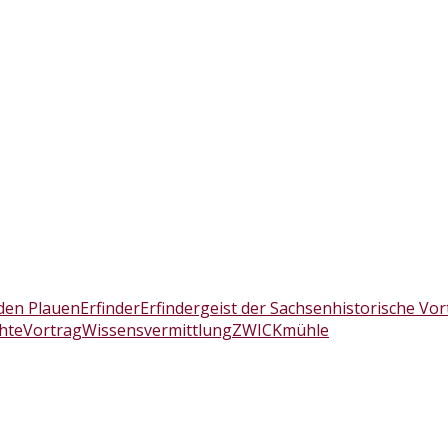
den Plauen
Erfinder
Erfindergeist der Sachsen
historische Vo
hte
Vortrag
Wissensvermittlung
ZWICKmühle