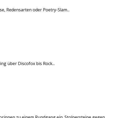
rse, Redensarten oder Poetry-Slam...
ng über Discofox bis Rock...
iorinnen zu einem Rundgang ein. Stolpersteine gegen...