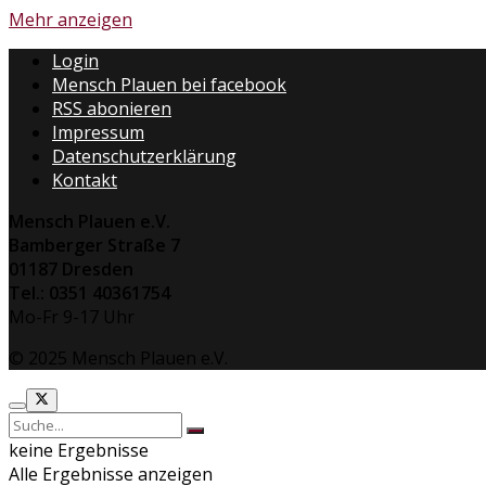
Mehr anzeigen
Login
Mensch Plauen bei facebook
RSS abonieren
Impressum
Datenschutzerklärung
Kontakt
Mensch Plauen e.V.
Bamberger Straße 7
01187 Dresden
Tel.: 0351 40361754
Mo-Fr 9-17 Uhr
© 2025 Mensch Plauen e.V.
keine Ergebnisse
Alle Ergebnisse anzeigen