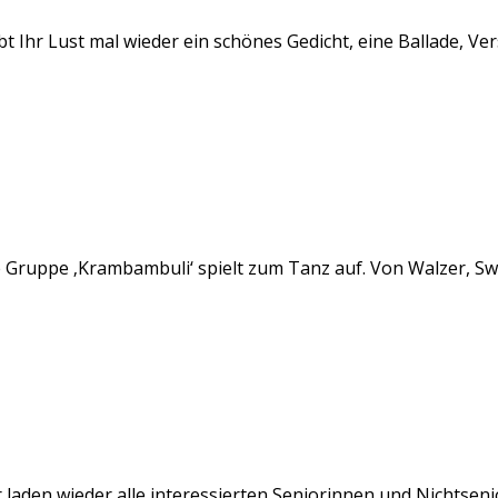
t Ihr Lust mal wieder ein schönes Gedicht, eine Ballade, Ve
e Gruppe ‚Krambambuli‘ spielt zum Tanz auf. Von Walzer, Swi
r laden wieder alle interessierten Seniorinnen und Nichtsen