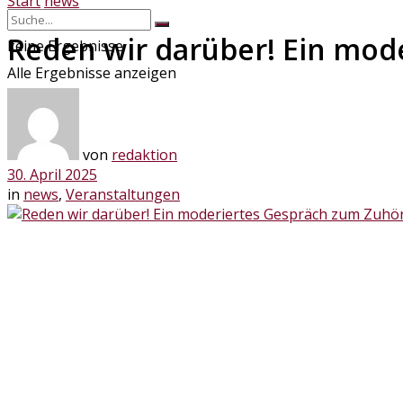
Start
news
Reden wir darüber! Ein mod
keine Ergebnisse
Alle Ergebnisse anzeigen
von
redaktion
30. April 2025
in
news
,
Veranstaltungen