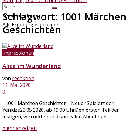
Start
Tag
1001 Märchen Geschichten
Schlagwort:
1001 Märchen
keine Ergebnisse
Alle Ergebnisse anzeigen
Geschichten
Impressionen
Alice im Wunderland
von
redaktion
11. Mai 2020
0
- 1001 Märchen Geschichten - Neuer Spielort der
Yenidze23.05.2020, ab 19.00 UhrDen ersten Teil der
lustigen, verrückten und surrealen Abenteuer ...
Details
mehr anzeigen