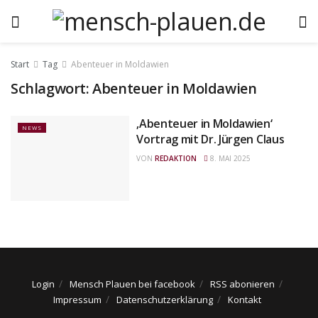
Start
Tag
Abenteuer in Moldawien
Schlagwort:
Abenteuer in Moldawien
‚Abenteuer in Moldawien‘
NEWS
Vortrag mit Dr. Jürgen Claus
VON
REDAKTION
8. MAI 2025
Login
Mensch Plauen bei facebook
RSS abonieren
Impressum
Datenschutzerklärung
Kontakt