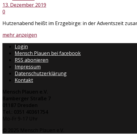
13. Dezember 2019
0
Hutzenabend heißt im Erzgebirge: in der Adventszeit zusa
Details
mehr anzeigen
Login
Mensch Plauen bei facebook
RSS abonieren
Impressum
Datenschutzerklärung
Kontakt
Mensch Plauen e.V.
Bamberger Straße 7
01187 Dresden
Tel.: 0351 40361754
Mo-Fr 9-17 Uhr
© 2025 Mensch Plauen e.V.