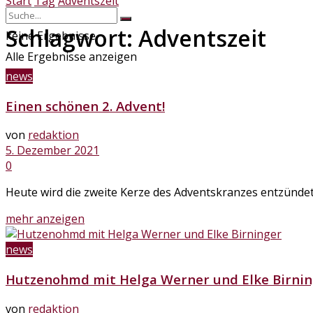
Start
Tag
Adventszeit
Schlagwort:
Adventszeit
keine Ergebnisse
Alle Ergebnisse anzeigen
news
Einen schönen 2. Advent!
von
redaktion
5. Dezember 2021
0
Heute wird die zweite Kerze des Adventskranzes entzündet 
Details
mehr anzeigen
news
Hutzenohmd mit Helga Werner und Elke Birni
von
redaktion