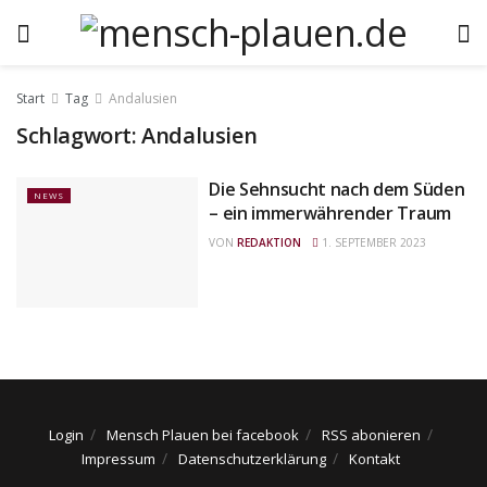
Start
Tag
Andalusien
Schlagwort:
Andalusien
Die Sehnsucht nach dem Süden
NEWS
– ein immerwährender Traum
VON
REDAKTION
1. SEPTEMBER 2023
Login
Mensch Plauen bei facebook
RSS abonieren
Impressum
Datenschutzerklärung
Kontakt