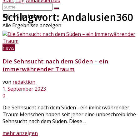
Start
Tag
Andalusien360
Schlagwort:
Andalusien360
keine Ergebnisse
Alle Ergebnisse anzeigen
news
Die Sehnsucht nach dem Süden – ein
immerwährender Traum
von
redaktion
1. September 2023
0
Die Sehnsucht nach dem Süden - ein immerwährender
Traum Menschen haben seit jeher eine unbeschreibliche
Sehnsucht nach dem Süden. Diese ...
Details
mehr anzeigen