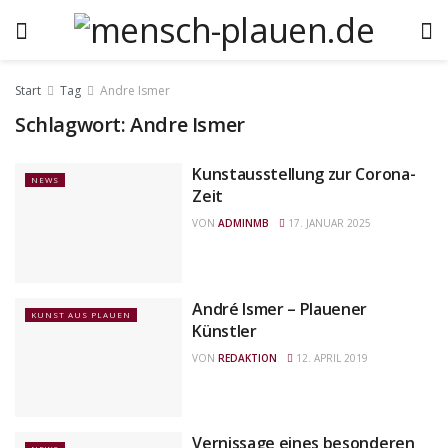
Start
Tag
Andre Ismer
Schlagwort:
Andre Ismer
Kunstausstellung zur Corona-
NEWS
Zeit
VON
ADMINMB
17. JANUAR 2025
André Ismer – Plauener
KUNST AUS PLAUEN
Künstler
VON
REDAKTION
12. APRIL 2019
Vernissage eines besonderen