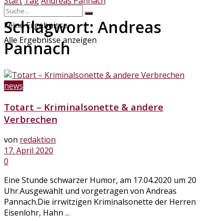
Start
Tag
Andreas Pannach
Schlagwort:
Andreas
keine Ergebnisse
Alle Ergebnisse anzeigen
Pannach
news
Totart – Kriminalsonette & andere
Verbrechen
von
redaktion
17. April 2020
0
Eine Stunde schwarzer Humor, am 17.04.2020 um 20
Uhr.Ausgewählt und vorgetragen von Andreas
Pannach.Die irrwitzigen Kriminalsonette der Herren
Eisenlohr, Hahn ...