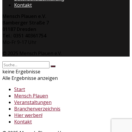
Kontakt
Mensch Plauen e.V.
Bamberger Straße 7
01187 Dresden
Tel.: 0351 40361754
Mo-Fr 9-17 Uhr
© 2025 Mensch Plauen e.V.
keine Ergebnisse
Alle Ergebnisse anzeigen
Start
Mensch Plauen
Veranstaltungen
Branchenverzeichnis
Hier werben!
Kontakt