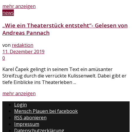
Details
mehr anzeigen
news
„Wie ein Theaterstück entsteht“- Gelesen von
Andreas Pannach
von
redaktion
11. Dezember 2019
0
Karel Čapek gelingt in seinem Text ein amüsanter
Streifzug durch die verrückte Kulissenwelt. Dabei gibt er
tiefe Einblicke ins Theaterleben ...
Details
mehr anzeigen
Login
Mensch Plauen bei facebook
RSS abonieren
Impressum
Datenschutzerklärung