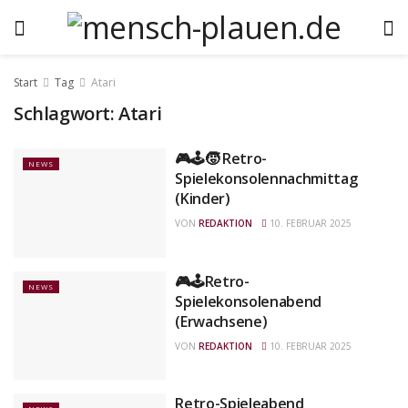
Start
Tag
Atari
Schlagwort:
Atari
🎮🕹️🧒 Retro-
NEWS
Spielekonsolennachmittag
(Kinder)
VON
REDAKTION
10. FEBRUAR 2025
🎮🕹️Retro-
NEWS
Spielekonsolenabend
(Erwachsene)
VON
REDAKTION
10. FEBRUAR 2025
Retro-Spieleabend