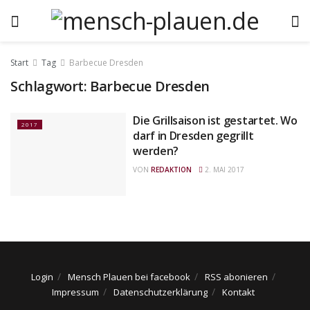
Start
Tag
Barbecue Dresden
Schlagwort:
Barbecue Dresden
Die Grillsaison ist gestartet. Wo
2017
darf in Dresden gegrillt
werden?
VON
REDAKTION
2. MAI 2017
Login
Mensch Plauen bei facebook
RSS abonieren
Impressum
Datenschutzerklärung
Kontakt