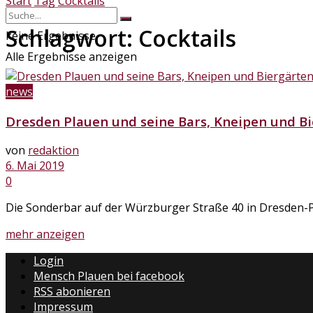
Start
Tag
Cocktails
Schlagwort:
Cocktails
keine Ergebnisse
Alle Ergebnisse anzeigen
news
Dresden Plauen und seine Bars, Kneipen und B
von
redaktion
6. Mai 2019
0
Die Sonderbar auf der Würzburger Straße 40 in Dresden-Plau
Details
mehr anzeigen
Login
Mensch Plauen bei facebook
RSS abonieren
Impressum