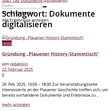
Start
Tag
Dokumente digitalisieren
Schlagwort:
Dokumente
keine Ergebnisse
Alle Ergebnisse anzeigen
digitalisieren
news
Gründung „Plauener History-Stammtisch“
von
redaktion
22. Februar 2025
0
26. Feb. 2025, 16:00 – 18:00 Zur Veranstaltungsseite
Interessierte an der Plauener Geschichte treffen sich, um
bereits vorhandene Dokumente und Erlebnisse zu ...
Details
mehr anzeigen