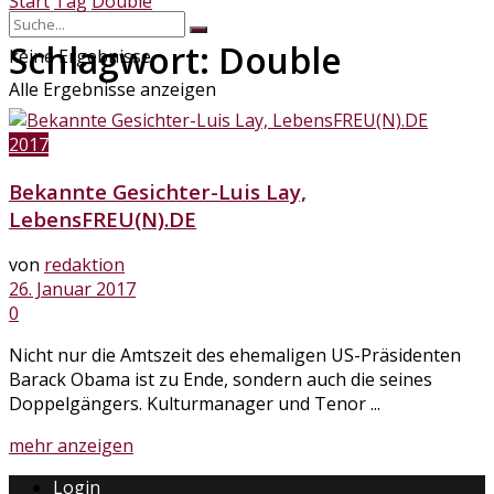
Start
Tag
Double
Schlagwort:
Double
keine Ergebnisse
Alle Ergebnisse anzeigen
2017
Bekannte Gesichter-Luis Lay,
LebensFREU(N).DE
von
redaktion
26. Januar 2017
0
Nicht nur die Amtszeit des ehemaligen US-Präsidenten
Barack Obama ist zu Ende, sondern auch die seines
Doppelgängers. Kulturmanager und Tenor ...
Details
mehr anzeigen
Login