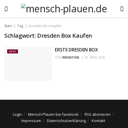
Start
Tag
Dresden Box Kaufen
Schlagwort:
Dresden Box Kaufen
ERSTE DRESDEN BOX
NEWS
VON
REDAKTION
16. APRIL 2020
Login
Mensch Plauen bei facebook
RSS abonieren
Impressum
Datenschutzerklärung
Kontakt