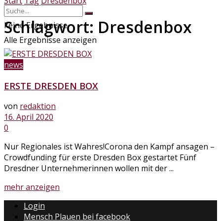
Start
Tag
Dresdenbox
Schlagwort:
Dresdenbox
keine Ergebnisse
Alle Ergebnisse anzeigen
news
ERSTE DRESDEN BOX
von
redaktion
16. April 2020
0
Nur Regionales ist Wahres!Corona den Kampf ansagen –
Crowdfunding für erste Dresden Box gestartet Fünf
Dresdner Unternehmerinnen wollen mit der ...
Details
mehr anzeigen
Login
Mensch Plauen bei facebook