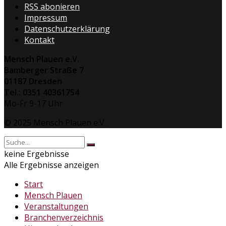
RSS abonieren
Impressum
Datenschutzerklärung
Kontakt
Mensch Plauen e.V.
Bamberger Straße 7
01187 Dresden
Tel.: 0351 40361754
Mo-Fr 9-17 Uhr
© 2025 Mensch Plauen e.V.
keine Ergebnisse
Alle Ergebnisse anzeigen
Start
Mensch Plauen
Veranstaltungen
Branchenverzeichnis