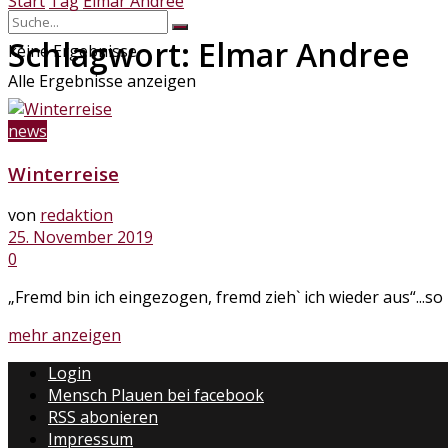
Start
Tag
Elmar Andree
Schlagwort:
Elmar Andree
keine Ergebnisse
Alle Ergebnisse anzeigen
news
Winterreise
von
redaktion
25. November 2019
0
„Fremd bin ich eingezogen, fremd zieh` ich wieder aus“...so
Details
mehr anzeigen
Login
Mensch Plauen bei facebook
RSS abonieren
Impressum