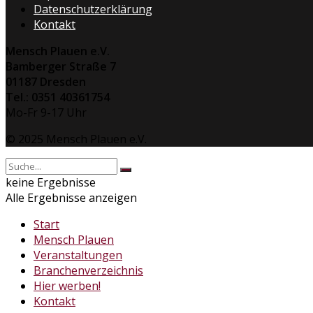
Datenschutzerklärung
Kontakt
Mensch Plauen e.V.
Bamberger Straße 7
01187 Dresden
Tel.: 0351 40361754
Mo-Fr 9-17 Uhr
© 2025 Mensch Plauen e.V.
keine Ergebnisse
Alle Ergebnisse anzeigen
Start
Mensch Plauen
Veranstaltungen
Branchenverzeichnis
Hier werben!
Kontakt