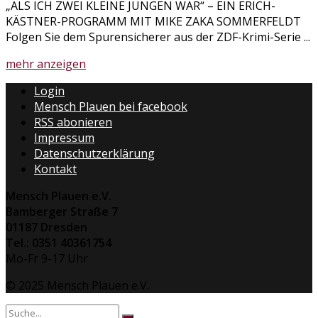
„ALS ICH ZWEI KLEINE JUNGEN WAR“ – EIN ERICH-
KÄSTNER-PROGRAMM MIT MIKE ZAKA SOMMERFELDT
Folgen Sie dem Spurensicherer aus der ZDF-Krimi-Serie ...
Details
mehr anzeigen
Login
Mensch Plauen bei facebook
RSS abonieren
Impressum
Datenschutzerklärung
Kontakt
Mensch Plauen e.V.
Bamberger Straße 7
01187 Dresden
Tel.: 0351 40361754
Mo-Fr 9-17 Uhr
© 2025 Mensch Plauen e.V.