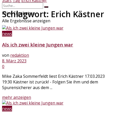
Start
Tag
Erich Kästner
Schlagwort:
Erich Kästner
keine Ergebnisse
Alle Ergebnisse anzeigen
news
Als ich zwei kleine Jungen war
von
redaktion
8. März 2023
0
Mike Zaka Sommerfeldt liest Erich Kästner 17.03.2023
19:30 Kästner ist zurück! - Folgen Sie ihm und dem
Spurensicherer aus dem ...
Details
mehr anzeigen
news