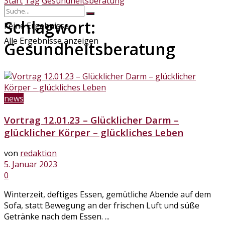
Start
Tag
Gesundheitsberatung
Schlagwort:
keine Ergebnisse
Alle Ergebnisse anzeigen
Gesundheitsberatung
news
Vortrag 12.01.23 – Glücklicher Darm –
glücklicher Körper – glückliches Leben
von
redaktion
5. Januar 2023
0
Winterzeit, deftiges Essen, gemütliche Abende auf dem
Sofa, statt Bewegung an der frischen Luft und süße
Getränke nach dem Essen. ...