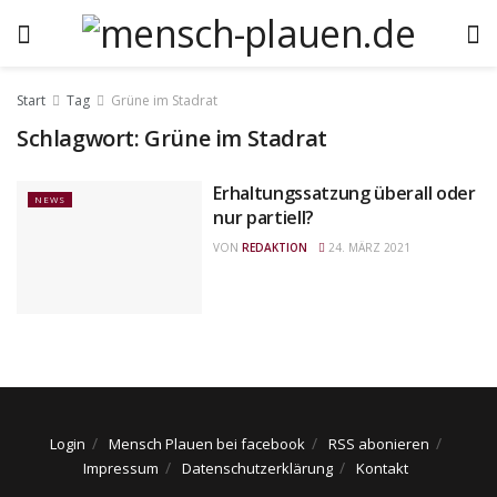
Start
Tag
Grüne im Stadrat
Schlagwort:
Grüne im Stadrat
Erhaltungssatzung überall oder
NEWS
nur partiell?
VON
REDAKTION
24. MÄRZ 2021
Login
Mensch Plauen bei facebook
RSS abonieren
Impressum
Datenschutzerklärung
Kontakt