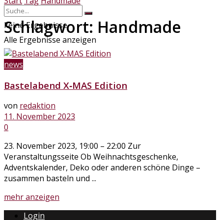
Start
Tag
Handmade
Schlagwort:
Handmade
keine Ergebnisse
Alle Ergebnisse anzeigen
news
Bastelabend X‑MAS Edition
von
redaktion
11. November 2023
0
23. November 2023, 19:00 – 22:00 Zur
Veranstaltungsseite Ob Weihnachtsgeschenke,
Adventskalender, Deko oder anderen schöne Dinge –
zusammen basteln und ...
Details
mehr anzeigen
Login