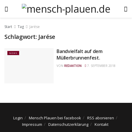
Start
Tag
Jarése
Schlagwort:
Jarése
Bandvielfalt auf dem
NEWS
Müllerbrunnenfest.
VON
REDAKTION
7. SEPTEMBER 2018
Login
Mensch Plauen bei facebook
RSS abonieren
Impressum
Datenschutzerklärung
Kontakt