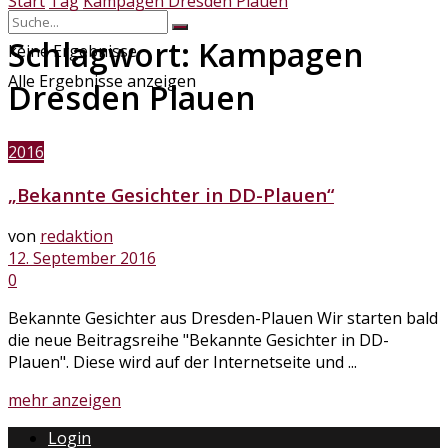
Start
Tag
Kampagen Dresden Plauen
Schlagwort:
Kampagen
keine Ergebnisse
Alle Ergebnisse anzeigen
Dresden Plauen
2016
„Bekannte Gesichter in DD-Plauen“
von
redaktion
12. September 2016
0
Bekannte Gesichter aus Dresden-Plauen Wir starten bald
die neue Beitragsreihe "Bekannte Gesichter in DD-
Plauen". Diese wird auf der Internetseite und ...
Details
mehr anzeigen
Login