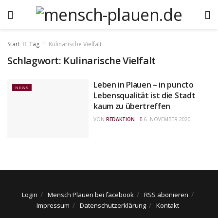
Start
Tag
Kulinarische Vielfalt
Schlagwort:
Kulinarische Vielfalt
Leben in Plauen – in puncto
NEWS
Lebensqualität ist die Stadt
kaum zu übertreffen
VON
REDAKTION
6. NOVEMBER 2020
Login
Mensch Plauen bei facebook
RSS abonieren
Impressum
Datenschutzerklärung
Kontakt