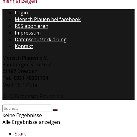
Details
mehr anzeigen
Login
Mensch Plauen bei facebook
RSS abonieren
Impressum
Datenschutzerklärung
Kontakt
Mensch Plauen e.V.
Bamberger Straße 7
01187 Dresden
Tel.: 0351 40361754
Mo-Fr 9-17 Uhr
© 2025 Mensch Plauen e.V.
keine Ergebnisse
Alle Ergebnisse anzeigen
Start