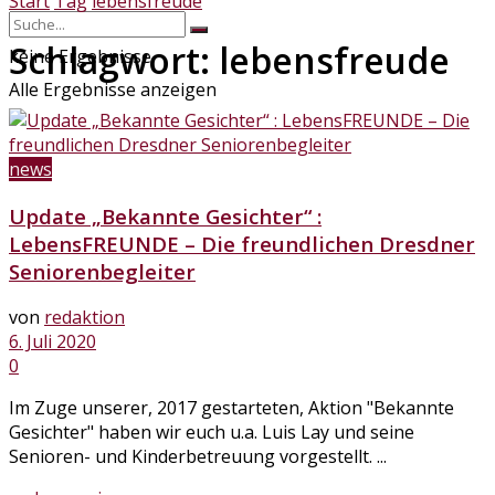
Start
Tag
lebensfreude
Schlagwort:
lebensfreude
keine Ergebnisse
Alle Ergebnisse anzeigen
news
Update „Bekannte Gesichter“ :
LebensFREUNDE – Die freundlichen Dresdner
Seniorenbegleiter
von
redaktion
6. Juli 2020
0
Im Zuge unserer, 2017 gestarteten, Aktion "Bekannte
Gesichter" haben wir euch u.a. Luis Lay und seine
Senioren- und Kinderbetreuung vorgestellt. ...