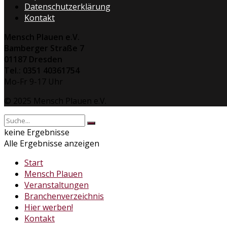
Datenschutzerklärung
Kontakt
Mensch Plauen e.V.
Bamberger Straße 7
01187 Dresden
Tel.: 0351 40361754
Mo-Fr 9-17 Uhr
© 2025 Mensch Plauen e.V.
keine Ergebnisse
Alle Ergebnisse anzeigen
Start
Mensch Plauen
Veranstaltungen
Branchenverzeichnis
Hier werben!
Kontakt