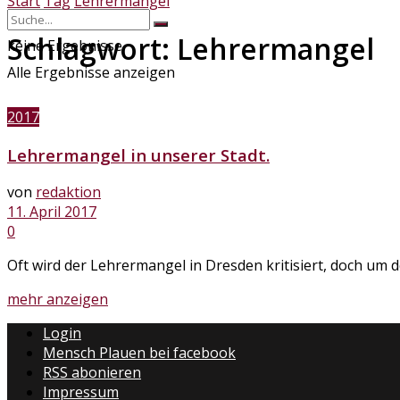
Start
Tag
Lehrermangel
Schlagwort:
Lehrermangel
keine Ergebnisse
Alle Ergebnisse anzeigen
2017
Lehrermangel in unserer Stadt.
von
redaktion
11. April 2017
0
Oft wird der Lehrermangel in Dresden kritisiert, doch um
Details
mehr anzeigen
Login
Mensch Plauen bei facebook
RSS abonieren
Impressum