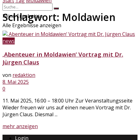
Start
Tag
Moldawien
Schlagwort:
Moldawien
keine Ergebnisse
Alle Ergebnisse anzeigen
news
‚Abenteuer in Moldawien‘ Vortrag mit Dr.
Jürgen Claus
von
redaktion
8. Mai 2025
0
11. Mai 2025, 16:00 – 18:00 Uhr Zur Veranstaltungsseite
Wieder freuen wir uns auf einen neuen Vortrag mit Dr.
Jürgen Claus. Diesmal ...
Details
mehr anzeigen
Login