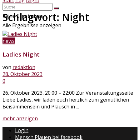
Start
Tag
Night
Schlagwort:
Night
keine Ergebnisse
Alle Ergebnisse anzeigen
news
Ladies Night
von
redaktion
28. Oktober 2023
0
26. Oktober 2023, 20:00 – 22:00 Zur Veranstaltungsseite
Liebe Ladies, wir laden euch herzlich zum gemütlichen
Beisammensein und Plausch in ...
Details
mehr anzeigen
Login
Mensch Plauen bei facebook