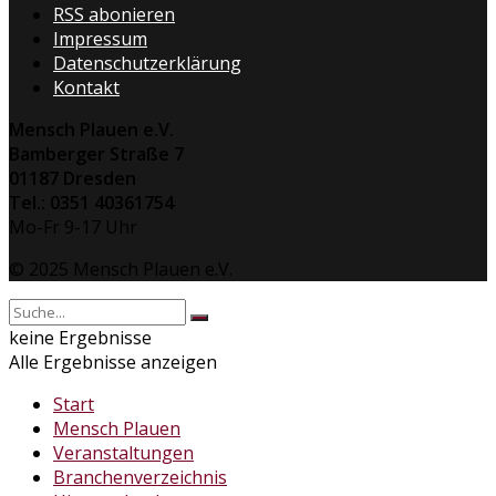
RSS abonieren
Impressum
Datenschutzerklärung
Kontakt
Mensch Plauen e.V.
Bamberger Straße 7
01187 Dresden
Tel.: 0351 40361754
Mo-Fr 9-17 Uhr
© 2025 Mensch Plauen e.V.
keine Ergebnisse
Alle Ergebnisse anzeigen
Start
Mensch Plauen
Veranstaltungen
Branchenverzeichnis