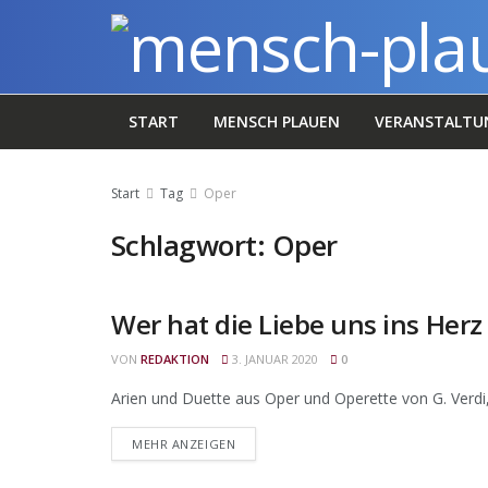
START
MENSCH PLAUEN
VERANSTALTU
Start
Tag
Oper
Schlagwort:
Oper
Wer hat die Liebe uns ins Herz
NEWS
VON
REDAKTION
3. JANUAR 2020
0
Arien und Duette aus Oper und Operette von G. Verdi, G.
DETAILS
MEHR ANZEIGEN