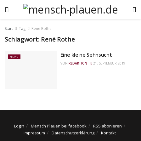
Start
Tag
René Rothe
Schlagwort:
René Rothe
Eine kleine Sehnsucht
NEWS
VON
REDAKTION
21. SEPTEMBER 2019
Login
Mensch Plauen bei facebook
RSS abonieren
Impressum
Datenschutzerklärung
Kontakt