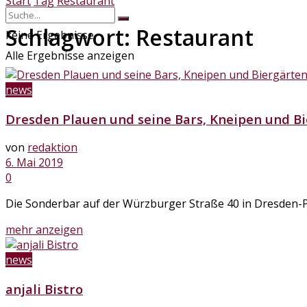
Start
Tag
Restaurant
Schlagwort:
Restaurant
keine Ergebnisse
Alle Ergebnisse anzeigen
news
Dresden Plauen und seine Bars, Kneipen und B
von
redaktion
6. Mai 2019
0
Die Sonderbar auf der Würzburger Straße 40 in Dresden-Plau
Details
mehr anzeigen
news
anjali Bistro