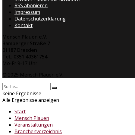
RSS abonieren
Impressum
Datenschutzerklärung
Kontakt
Mensch Plauen e.V.
Bamberger Straße 7
01187 Dresden
Tel.: 0351 40361754
Mo-Fr 9-17 Uhr
© 2025 Mensch Plauen e.V.
keine Ergebnisse
Alle Ergebnisse anzeigen
Start
Mensch Plauen
Veranstaltungen
Branchenverzeichnis