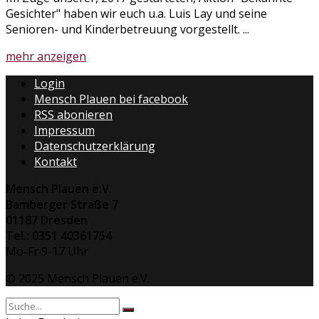
Gesichter" haben wir euch u.a. Luis Lay und seine
Senioren- und Kinderbetreuung vorgestellt. ...
Details
mehr anzeigen
Login
Mensch Plauen bei facebook
RSS abonieren
Impressum
Datenschutzerklärung
Kontakt
Mensch Plauen e.V.
Bamberger Straße 7
01187 Dresden
Tel.: 0351 40361754
Mo-Fr 9-17 Uhr
© 2025 Mensch Plauen e.V.