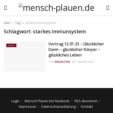
Start
Tag
starkes Immunsystem
Schlagwort:
starkes Immunsystem
Vortrag 12.01.23 – Glücklicher
NEWS
Darm – glücklicher Körper –
glückliches Leben
VON
REDAKTION
5. JANUAR 2023
Login
Mensch Plauen bei facebook
RSS abonieren
Impressum
Datenschutzerklärung
Kontakt