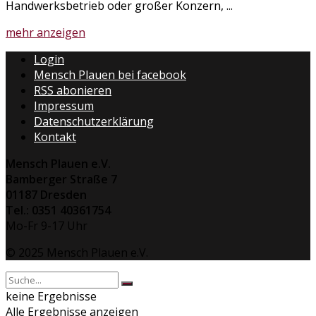
Handwerksbetrieb oder großer Konzern, ...
Details
mehr anzeigen
Login
Mensch Plauen bei facebook
RSS abonieren
Impressum
Datenschutzerklärung
Kontakt
Mensch Plauen e.V.
Bamberger Straße 7
01187 Dresden
Tel.: 0351 40361754
Mo-Fr 9-17 Uhr
© 2025 Mensch Plauen e.V.
keine Ergebnisse
Alle Ergebnisse anzeigen