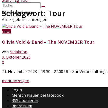
Start
Tag
Tour
Schlagwort:
Tour
keine Ergebnisse
Alle Ergebnisse anzeigen
news
Olivia Void & Band – The NOVEMBER Tour
von
redaktion
9. Oktober 2023
0
11. November 2023 | 19:30 - 21:00 Uhr Zur Veranstaltungss
Details
mehr anzeigen
Login
Mensch Plauen bei facebook
RSS abonieren
Impressum