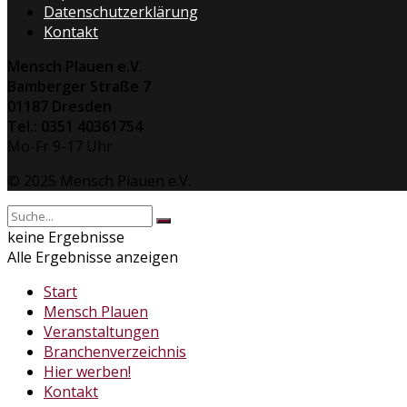
Datenschutzerklärung
Kontakt
Mensch Plauen e.V.
Bamberger Straße 7
01187 Dresden
Tel.: 0351 40361754
Mo-Fr 9-17 Uhr
© 2025 Mensch Plauen e.V.
keine Ergebnisse
Alle Ergebnisse anzeigen
Start
Mensch Plauen
Veranstaltungen
Branchenverzeichnis
Hier werben!
Kontakt