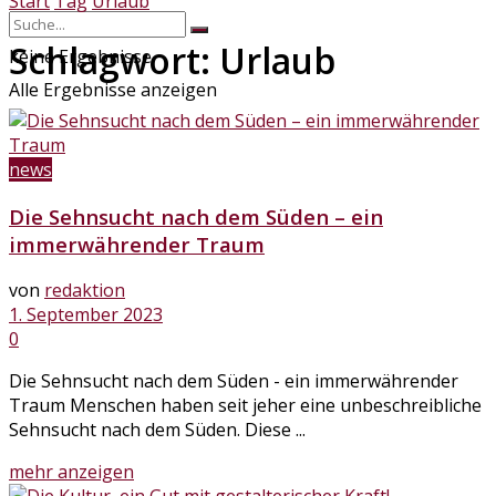
Start
Tag
Urlaub
Schlagwort:
Urlaub
keine Ergebnisse
Alle Ergebnisse anzeigen
news
Die Sehnsucht nach dem Süden – ein
immerwährender Traum
von
redaktion
1. September 2023
0
Die Sehnsucht nach dem Süden - ein immerwährender
Traum Menschen haben seit jeher eine unbeschreibliche
Sehnsucht nach dem Süden. Diese ...
Details
mehr anzeigen