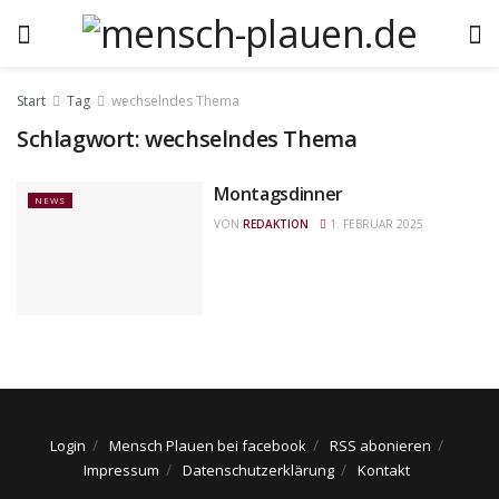
Start
Tag
wechselndes Thema
Schlagwort:
wechselndes Thema
Montagsdinner
NEWS
VON
REDAKTION
1. FEBRUAR 2025
Login
Mensch Plauen bei facebook
RSS abonieren
Impressum
Datenschutzerklärung
Kontakt