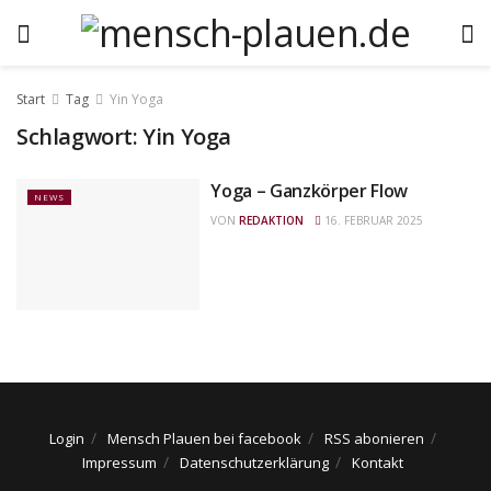
Start
Tag
Yin Yoga
Schlagwort:
Yin Yoga
Yoga – Ganzkörper Flow
NEWS
VON
REDAKTION
16. FEBRUAR 2025
Login
Mensch Plauen bei facebook
RSS abonieren
Impressum
Datenschutzerklärung
Kontakt