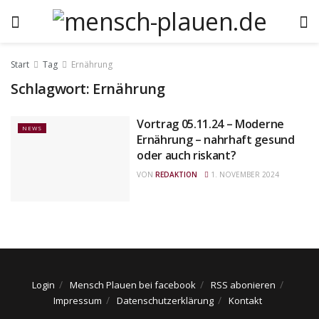
Start
Tag
Ernährung
Schlagwort:
Ernährung
Vortrag 05.11.24 – Moderne
NEWS
Ernährung – nahrhaft gesund
oder auch riskant?
VON
REDAKTION
1. NOVEMBER 2024
Login
Mensch Plauen bei facebook
RSS abonieren
Impressum
Datenschutzerklärung
Kontakt